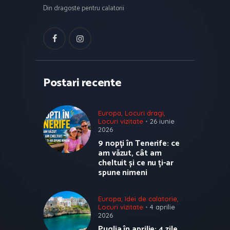
Din dragoste pentru calatorii
Postari recente
Europa
,
Locuri dragi
,
Locuri vizitate
26 iunie
2026
9 nopți în Tenerife: ce
am văzut, cât am
cheltuit și ce nu ți-ar
spune nimeni
Europa
,
Idei de calatorie
,
Locuri vizitate
4 aprilie
2026
Puglia în aprilie: 4 zile