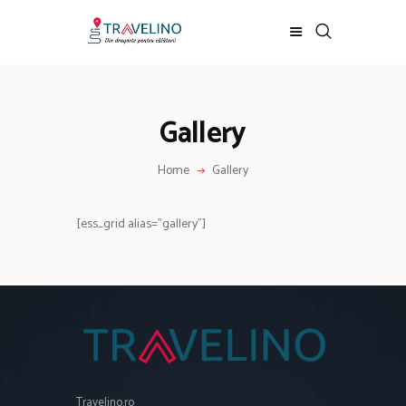
Gallery
HOME
LOCURI VIZITATE
Home
Gallery
OFERTE SI PROMOTII
CONTACT
[ess_grid alias=”gallery”]
DESPRE TRAVELINO
Travelino.ro