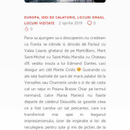
EUROPA
,
IDEI DE CALATORIE
,
LOCURI DRAGI
,
2 aprilie 2019
0
LOCURI VIZITATE
0
Pana sa ajungem sa o descoperim, nu credeam
ca Franta se intinde si dincolo de Parisul cu
Valea Loarei, ghetarul de pe Mont-Blanc, Mont
Saint-Michel cu Saint-Malo, Marsilia cu Chateau
d’If, vestita insula a lui Edmond Dantes, caci
desigur am citit Monte Cristo
Guerande cu
ale sale bazinele de sare de mare, palatul de la
Versailles sau Chamonix unde o zi de ski costa
cat un sejur in Poiana Brasov. Chiar pe tarmul
normand, catre Marea Manecii nu foarte
departe de celebrul Deauville, se gaseste ceea
ce a fost candva un sat pescaresc, care s-a
transformat mai apoi in leaganul
impresionismului, izvor de inspiratie si loc de
reculegere, pentru sute şi mii de pictori, de la