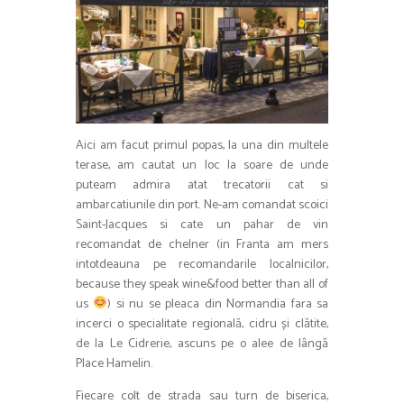
Aici am facut primul popas, la una din multele
terase, am cautat un loc la soare de unde
puteam admira atat trecatorii cat si
ambarcatiunile din port. Ne-am comandat scoici
Saint-Jacques si cate un pahar de vin
recomandat de chelner (in Franta am mers
intotdeauna pe recomandarile localnicilor,
because they speak wine&food better than all of
us
) si nu se pleaca din Normandia fara sa
incerci o specialitate regională, cidru și clătite,
de la Le Cidrerie, ascuns pe o alee de lângă
Place Hamelin.
Fiecare colt de strada sau turn de biserica,