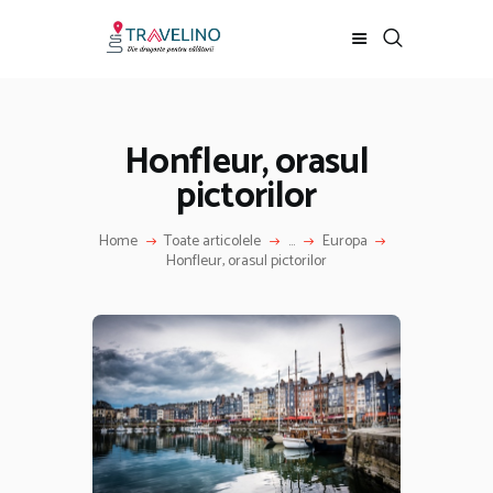
Honfleur, orasul
HOME
pictorilor
LOCURI VIZITATE
OFERTE SI PROMOTII
Home
Toate articolele
...
Europa
CONTACT
Honfleur, orasul pictorilor
DESPRE TRAVELINO