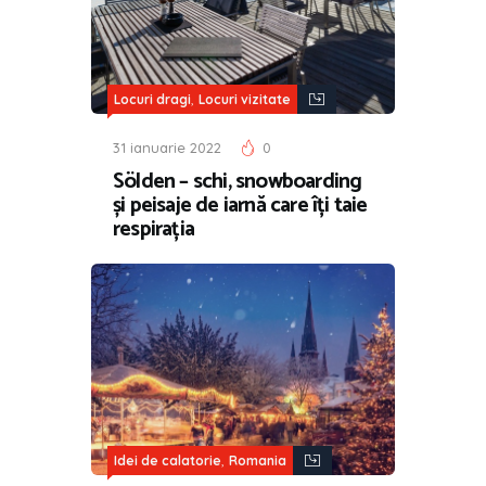
,
Locuri dragi
Locuri vizitate
31 ianuarie 2022
0
Sölden – schi, snowboarding
și peisaje de iarnă care îți taie
respirația
,
Idei de calatorie
Romania