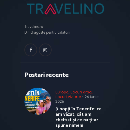
Travelino.ro
Din dragoste pentru calatorii
Postari recente
Europa
,
Locuri dragi
,
Locuri vizitate
26 iunie
2026
9 nopți în Tenerife: ce
am văzut, cât am
cheltuit și ce nu ți-ar
spune nimeni