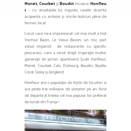
Monet
,
Courbet
şi
Boudin
încoace:
Honfleu
r
– cu stradutele lui inguste, casele stramte
acoperite cu ardezie şi micile buticuri pline de
farmec local.
Locul care ne-a impresionat cel mai mult a fost
Vechiul Bazin, Le Vieux Bassin, un mic port
astazi impanzit de restaurante cu specific
pescaresc, care a servit drept inspiraţie multor
generaţii de pictori apartinand Şcolii Honfleur,
Monet, Courbet, Cals, Dubourg, Boudin, Bazille,
Corot, Sisley și Jongkind.
Honfleur are o populație de 8.500 de locuitori si
are peste trei milioane de vizitatori pe an, fiind
de departe al treilea cel mai popular loc preferat
de turisti din Franța !