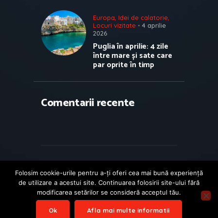
Europa
,
Idei de calatorie
,
Locuri vizitate
4 aprilie
2026
Puglia în aprilie: 4 zile
între mare și sate care
par oprite în timp
Comentarii recente
Folosim cookie-urile pentru a-ţi oferi cea mai bună experienţă
de utilizare a acestui site. Continuarea folosirii site-ului fără
modificarea setărilor se consideră acceptul tău.
Travelino
© 2026. Toate drepturile
Ok
Afla mai multe informatii
rezervate.